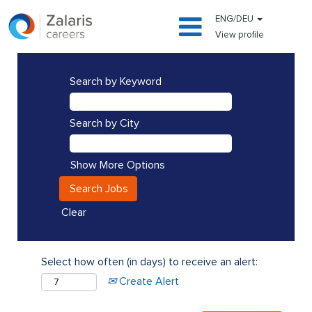
ENG/DEU
View profile
Search by Keyword
Search by City
Show More Options
Clear
Select how often (in days) to receive an alert:
Create Alert